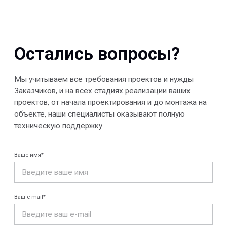
Отправить
© 2013-2026 PeotekFiberTeam
Скачать каталог
Карта сайта
КОМПАНИЯ
Главная
Технологии
О нас
Дилеры
Проекты
Контакты
Новости
КАТАЛОГ
Конструкции FRP
Кабеленесущие
Кабельные
системы
крепления