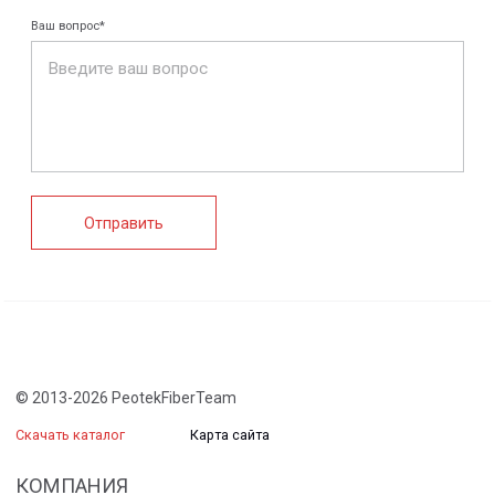
FRP крепеж
Монтажные
Композитные
системы
настилы
Ограждения
Профилированные
Клеммные коробки
листы и панели
и корпуса
Водоотводные
Пултрузионные
системы
профили
+7 (812) 907-95-15
info@peotek.ru
Россия, г. Санкт-Петербург, Малая Бухарестская ул, д.
12, стр. 1, помещение 265Н
Связаться с нами