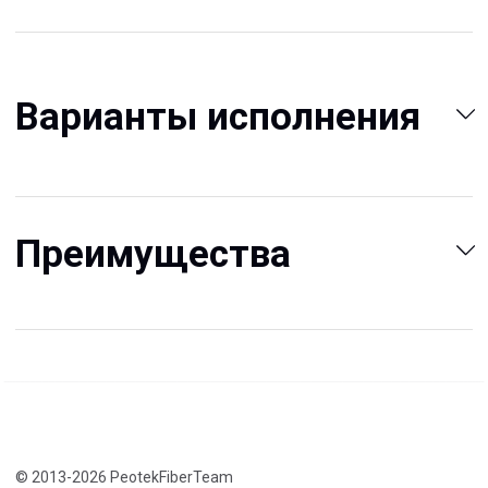
Конструкции FRP
Кабеленесущие
Кабельные
системы
крепления
FRP крепеж
Монтажные
Композитные
системы
настилы
Ограждения
Профилированные
Клеммные коробки
листы и панели
и корпуса
Водоотводные
Пултрузионные
системы
профили
+7 (812) 907-95-15
info@peotek.ru
Россия, г. Санкт-Петербург, Малая Бухарестская ул, д.
12, стр. 1, помещение 265Н
Связаться с нами