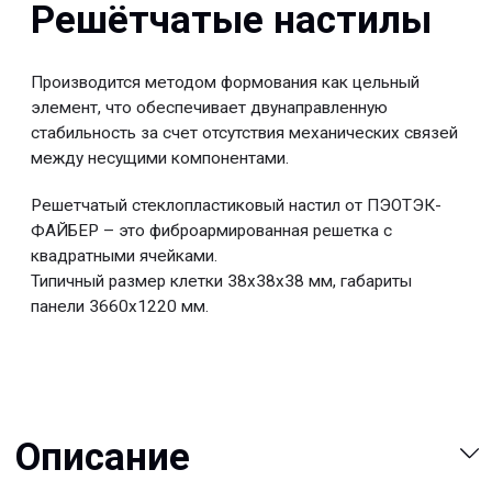
Варианты исполнения
Преимущества
© 2013-2026 PeotekFiberTeam
Скачать каталог
Карта сайта
КОМПАНИЯ
Главная
Технологии
О нас
Дилеры
Проекты
Контакты
Новости
КАТАЛОГ