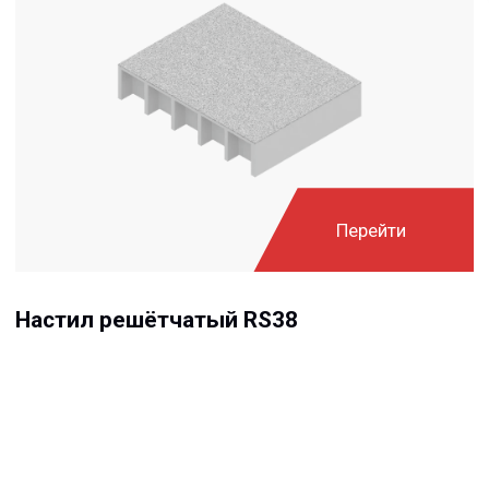
Решётчатые настилы
Производится методом формования как цельный
элемент, что обеспечивает двунаправленную
стабильность за счет отсутствия механических связей
между несущими компонентами.
Решетчатый стеклопластиковый настил от ПЭОТЭК-
ФАЙБЕР – это фиброармированная решетка с
квадратными ячейками.
Типичный размер клетки 38x38x38 мм, габариты
панели 3660x1220 мм.
Описание