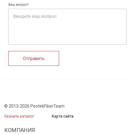
системы
настилы
Ограждения
Профилированные
Клеммные коробки
листы и панели
и корпуса
Водоотводные
Пултрузионные
системы
профили
+7 (812) 907-95-15
info@peotek.ru
Россия, г. Санкт-Петербург, Малая Бухарестская ул, д.
12, стр. 1, помещение 265Н
Связаться с нами