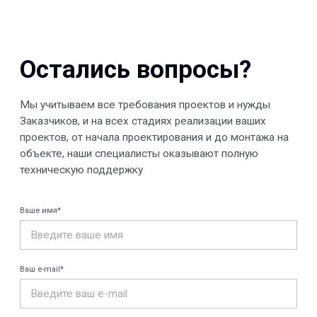
Отправить
© 2013-2026 PeotekFiberTeam
Скачать каталог
Карта сайта
КОМПАНИЯ
Главная
Технологии
О нас
Дилеры
Проекты
Контакты
Новости
КАТАЛОГ
Конструкции FRP
Кабеленесущие
Кабельные
системы
крепления
FRP крепеж
Монтажные
Композитные