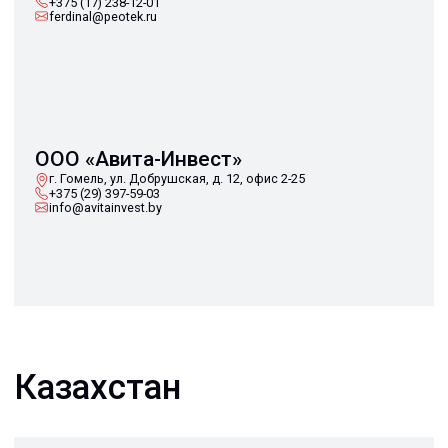
О нас
Дилеры
Проекты
Контакты
Новости
КАТАЛОГ
Конструкции FRP
Кабеленесущие
Кабельные
системы
крепления
FRP крепеж
Монтажные
Композитные
системы
настилы
Ограждения
Профилированные
Клеммные коробки
листы и панели
и корпуса
Водоотводные
Пултрузионные
системы
профили
+7 (812) 907-95-15
info@peotek.ru
Россия, г. Санкт-Петербург, Малая Бухарестская ул, д.
12, стр. 1, помещение 265Н
Связаться с нами