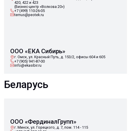
Казахстан
ТОО «Интеркоммерц Казахстан»
г. Алматы, ул. Аргымак, д. 1
+7 727 245-39-65
intercommertz@peotek.ru
intercommertz.com
© 2013-2026 PeotekFiberTeam
Скачать каталог
Карта сайта
КОМПАНИЯ
Главная
Технологии