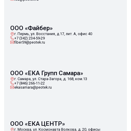
ООО «ЕКА Сибирь»
г. Омск, ул. Красный Путь, д. 153/2, офисы 604 и 605
+7 (905) 941-87-00
info@ekasibir.ru
Беларусь
ООО «ФердиналГрупп»
г. Минск, ул. Горецкого, д. 7, пом. 114 - 115
+375 (17) 238-12-01
ferdinal@peotek.ru
ООО «Авита-Инвест»
г. Гомель, ул. Добрушская, д. 12, офис 2-25
+375 (29) 397-59-03
info@avitainvest.by