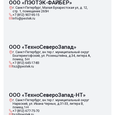
ООО «ТехноСевероЗапад-НТ»
г. Санкт-Петербург, вн.тер.г. муниципальный округ
Нарвский, ул. Ивана Черных, д.31-33, литера В,
помещ.1-Н
+7 (812) 677-75-70
tsz@peotek.ru
ООО «Файбер»
г. Пермь, ул. Восстания, д.17, лит. А, офис 40
+7 (342) 234-59-29
fiber59@peotek.ru
ООО «ЕКА Групп Самара»
г. Самара, ул. Стара-Загора, д. 168, ком.13
+7 (846) 266-11-22
ekasamara@peotek.ru
ООО «ЕКА ЦЕНТР»
г. Москва, ул. Космонавта Волкова, д. 20, офисы
420, 422 и 423
(Бизнес-центр «Волкова 20»)
+7 (499) 110-26-05
ternus@peotek.ru