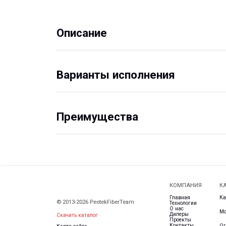
Варианты исполнения
Преимущества
КОМПАНИЯ
КАТАЛОГ
Главная
Кабеленесущ
© 2013-2026 PeotekFiberTeam
Технологии
О нас
Монтажные с
Дилеры
Скачать каталог
Проекты
Контакты
Ограждения
Карта сайта
Новости
Водоотводны