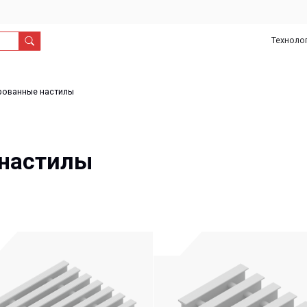
Технологии
О
Дил
нас
 настилы
стилы