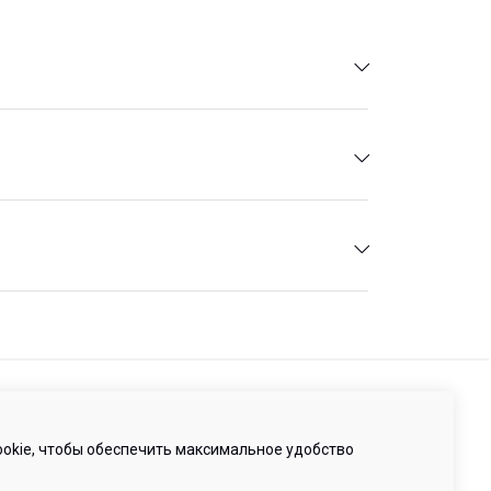
-95-15
ru
анкт-Петербург, Малая Бухарестская ул, д. 12, стр.
е 265Н
 нами
okie, чтобы обеспечить максимальное удобство