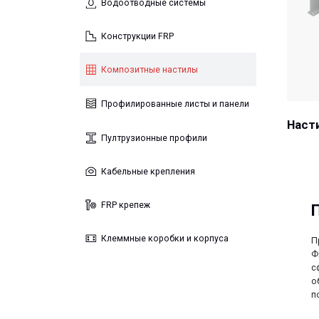
Композитные настилы
Профилированные листы и панели
Настил про
Пултрузионные профили
Кабельные крепления
FRP крепеж
Профи
Клеммные коробки и корпуса
Профилиро
ФАЙБЕР – 
сформиров
образных 
поперечны
Описание