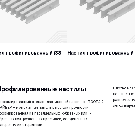
Перейти
Перейти
филированный i38
Настил профилированный i50
лированные настилы
Плотное расположение несущ
повышенную опорную способ
равномерные нагрузки в любо
ванный стеклопластиковый настил от ПЭОТЭК-
легко вырезать нужные форм
монолитная панель высокой прочности,
анная из параллельных I-образных или T-
пултрузионных профилей, соединенных
ми стержнями.