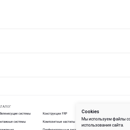
+7 (812) 907
info@peotek.
Россия, г. С
ие системы
Конструкции FRP
Кабельные крепления
1, помещени
Связаться с
истемы
Композитные настилы
FRP крепеж
Профилированные листы
Клеммные коробки и корпуса
и панели
е системы
Пултрузионные профили
Cookies
Мы используем файлы co
использования сайта.