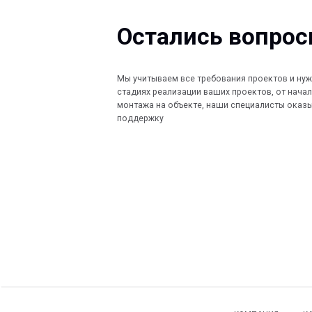
Мы учитываем все требования проектов и нужды Заказ
стадиях реализации ваших проектов, от начала проект
монтажа на объекте, наши специалисты оказывают по
поддержку
КОМПАНИЯ
КАТАЛОГ
Главная
Кабеленесущ
© 2013-2026 PeotekFiberTeam
Технологии
О нас
Монтажные с
Дилеры
Скачать каталог
Проекты
Контакты
Ограждения
Карта сайта
Новости
Водоотводны