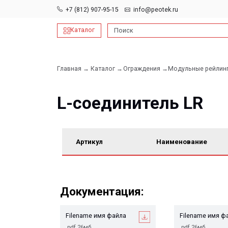
+7 (812) 907-95-15
info@peotek.ru
Каталог
Поиск
Главная →
Каталог →
Ограждения →
Модульные рейлинговые ог
L-соединитель LR
Артикул
Наименование
Документация:
Filename имя файла
Filename имя файла
.pdf 26мб
.pdf 26мб