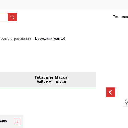
Технологии
О
Дил
нас
раждения →
L-соединитель LR
Габариты
Масса,
AxB, мм
кг/шт