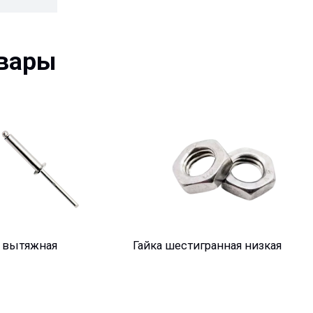
ры
яжная
Гайка шестигранная низкая
Ваше имя*
Ваш e-mail*
Ваш вопрос*