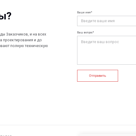
чиков, и на всех
ирования и до
лную техническую
Отправить
+7 (812) 907
info@peotek.
Россия, г. С
ие системы
Конструкции FRP
Кабельные крепления
1, помещени
Связаться с
истемы
Композитные настилы
FRP крепеж
Профилированные листы
Клеммные коробки и корпуса
и панели
е системы
Пултрузионные профили