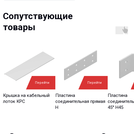
Сопутствующие
Отправить
товары
© 2013-2026 PeotekFiberTeam
Скачать каталог
Карта сайта
КОМПАНИЯ
Главная
Технологии
Перейти
Перейти
О нас
Дилеры
Проекты
Контакты
Новости
Крышка на кабельный
Пластина
Пластина
лоток КРС
соединительная прямая
соединитель
Н
45° Н45
КАТАЛОГ
Конструкции FRP
Кабеленесущие
Кабельные
системы
крепления
FRP крепеж
Монтажные
Композитные