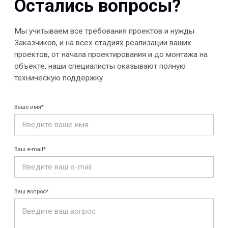
системы
настилы
Ограждения
Профилированные
Клеммные коробки
листы и панели
и корпуса
Водоотводные
Пултрузионные
системы
профили
+7 (812) 907-95-15
info@peotek.ru
Россия, г. Санкт-Петербург, Малая Бухарестская ул, д.
12, стр. 1, помещение 265Н
Связаться с нами