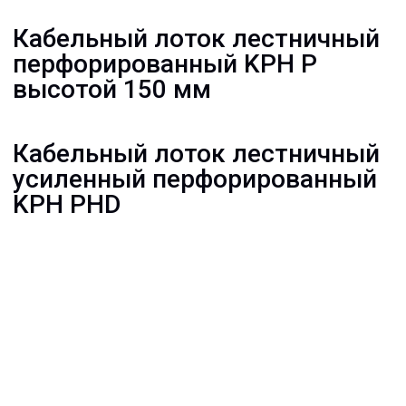
Документация:
Filename имя файла
.pdf 26мб
Filename имя файла
.pdf 26мб