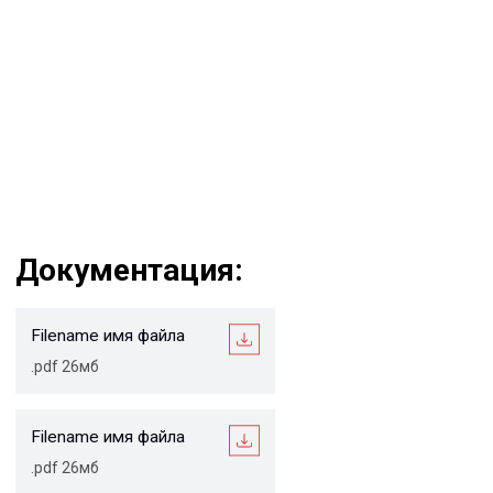
Остались вопросы?
Мы учитываем все требования проектов и нужды
Заказчиков, и на всех стадиях реализации ваших
проектов, от начала проектирования и до монтажа на
объекте, наши специалисты оказывают полную
техническую поддержку
Ваше имя*
Ваш e-mail*
Ваш вопрос*