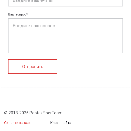
FRP крепеж
Монтажные
Композитные
системы
настилы
Ограждения
Профилированные
Клеммные коробки
листы и панели
и корпуса
Водоотводные
Пултрузионные
системы
профили
+7 (812) 907-95-15
info@peotek.ru
Россия, г. Санкт-Петербург, Малая Бухарестская ул, д.
12, стр. 1, помещение 265Н
Связаться с нами