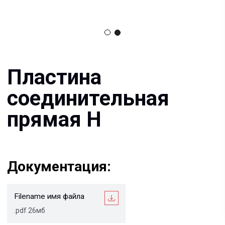
соединительная
прямая H
Документация:
Filename имя файла
.pdf 26мб
Filename имя файла
.pdf 26мб