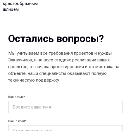
крестообразным
шлицем
Отправить
© 2013-2026 PeotekFiberTeam
Скачать каталог
Карта сайта
КОМПАНИЯ
Главная
Технологии
О нас
Дилеры
Проекты
Контакты
Новости
КАТАЛОГ
Конструкции FRP
Кабеленесущие
Кабельные
системы
крепления