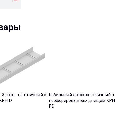
ры
ок лестничный с
Кабельный лоток лестничный с
Пластина 
D
перфорированным днищем KPH
прямая H
PD