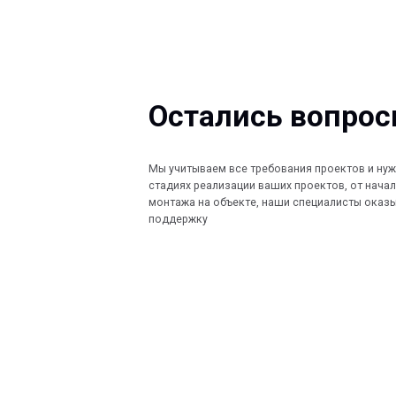
Остались вопросы?
Мы учитываем все требования проектов и нужды Заказ
стадиях реализации ваших проектов, от начала проект
монтажа на объекте, наши специалисты оказывают по
поддержку
КОМПАНИЯ
КАТАЛОГ
Главная
Кабеленесущ
© 2013-2026 PeotekFiberTeam
Технологии
О нас
Монтажные с
Дилеры
Скачать каталог
Проекты