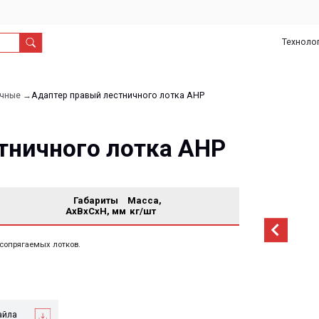
Технологии
О
Дил
нас
даптер правый лестничного лотка AHP
чного лотка AHP
Габариты
Масса,
AxBxCxH, мм
кг/шт
мых лотков.