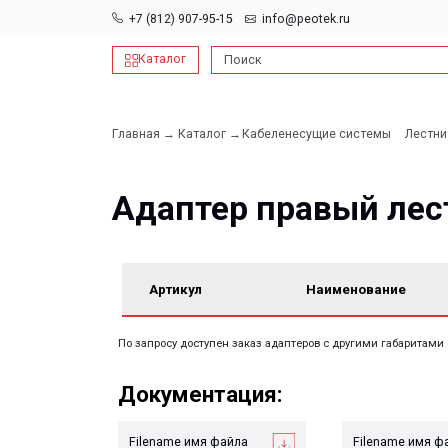
+7 (812) 907-95-15
info@peotek.ru
Каталог
Поиск
Главная →
Каталог →
Кабеленесущие системы
Лестничные →
А
→
Адаптер правый лестни
Артикул
Наименование
По запросу доступен заказ адаптеров с другими габаритами сопрягае
Документация:
Filename имя файла
Filename имя файла
.pdf 26мб
.pdf 26мб