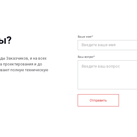
Ваше имя*
Ваш e-mail*
Ваш вопрос*
чиков, и на всех
ирования и до
лную техническую
Отправить
+7 (812) 907
info@peotek.
Россия, г. С
ие системы
Конструкции FRP
Кабельные крепления
1, помещени
Связаться с
истемы
Композитные настилы
FRP крепеж