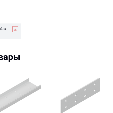
ры
ток
Пластина соединительная
ный КРР
прямая H