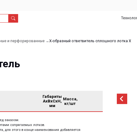
Технологии
О
Дил
нас
рфорированные →
Х-образный ответвитель сплошного лотка Х
ь
Габариты
Масса,
AxBxCxH,
кг/шт
мм
м.
рягаемых лотков.
ого в конце наименования добавляется