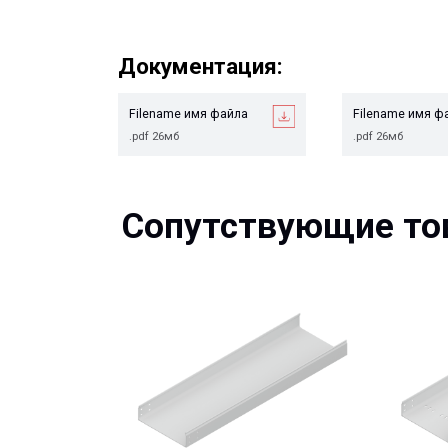
Документация:
Filename имя файла
Filename имя файла
.pdf 26мб
.pdf 26мб
Сопутствующие това
Кабельный лоток сплошной КР
Кабельный ло
перфорирован