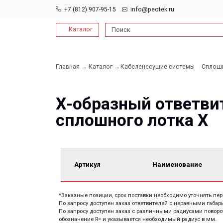
+7 (812) 907-95-15
info@peotek.ru
Каталог
Поиск
Главная →
Каталог →
Кабеленесущие системы
Сплошные и пе
→
Х-образный ответвител
сплошного лотка Х
Артикул
Наименование
*Заказные позиции, срок поставки необходимо уточнять перед заказо
По запросу доступен заказ ответвителей с неравными габаритами соп
По запросу доступен заказ с различными радиусами поворота, для эт
обозначение R= и указывается необходимый радиус в мм.