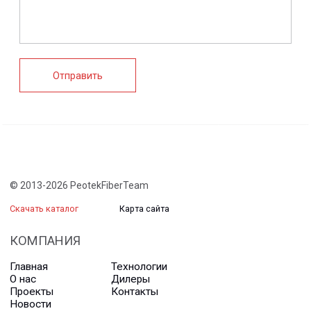
Водоотводные
Пултрузионные
системы
профили
+7 (812) 907-95-15
info@peotek.ru
Россия, г. Санкт-Петербург, Малая Бухарестская ул, д.
12, стр. 1, помещение 265Н
Связаться с нами