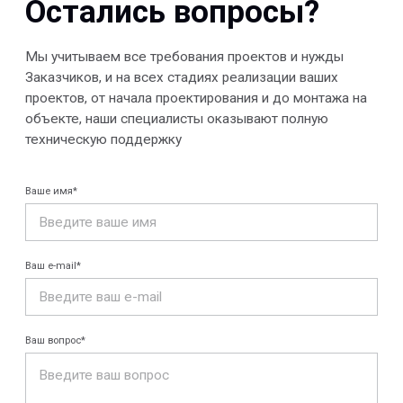
Отправить
© 2013-2026 PeotekFiberTeam
Скачать каталог
Карта сайта
КОМПАНИЯ
Главная
Технологии
О нас
Дилеры
Проекты
Контакты
Новости
КАТАЛОГ
Конструкции FRP
Кабеленесущие
Кабельные
системы
крепления
FRP крепеж
Монтажные
Композитные
системы
настилы
Ограждения
Профилированные
Клеммные коробки
листы и панели
и корпуса