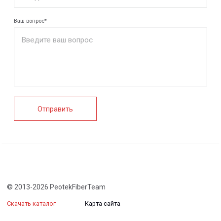
FRP крепеж
Монтажные
Композитные
системы
настилы
Ограждения
Профилированные
Клеммные коробки
листы и панели
и корпуса
Водоотводные
Пултрузионные
системы
профили
+7 (812) 907-95-15
info@peotek.ru
Россия, г. Санкт-Петербург, Малая Бухарестская ул, д.
12, стр. 1, помещение 265Н
Связаться с нами