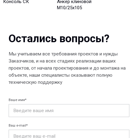
Консоль СК
Анкер клиновой
М10/25x105
Отправить
© 2013-2026 PeotekFiberTeam
Скачать каталог
Карта сайта
КОМПАНИЯ
Главная
Технологии
О нас
Дилеры
Проекты
Контакты
Новости
КАТАЛОГ
Конструкции FRP
Кабеленесущие
Кабельные
системы
крепления