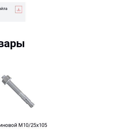
ры
й М10/25x105