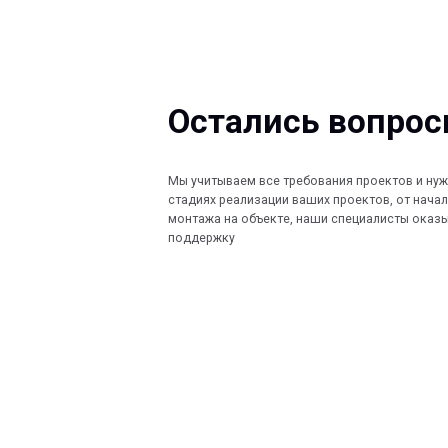
Остались вопросы?
Мы учитываем все требования проектов и нужды Заказ
стадиях реализации ваших проектов, от начала проект
монтажа на объекте, наши специалисты оказывают по
поддержку
КОМПАНИЯ
КАТАЛОГ
Главная
Кабеленесущ
© 2013-2026 PeotekFiberTeam
Технологии
О нас
Монтажные с
Дилеры
Скачать каталог
Проекты
Контакты
Ограждения
Карта сайта