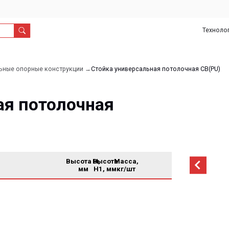
Технологии
О
Дил
нас
рные конструкции →
Стойка универсальная потолочная СВ(PU)
потолочная
Высота H,
Высота
Масса,
мм
H1, мм
кг/шт