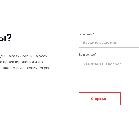
Ваше имя*
Ваш e-mail*
Ваш вопрос*
чиков, и на всех
ирования и до
лную техническую
Отправить
+7 (812) 907
info@peotek.
Россия, г. С
ие системы
Конструкции FRP
Кабельные крепления
1, помещени
Связаться с
истемы
Композитные настилы
FRP крепеж
Профилированные листы
Клеммные коробки и корпуса