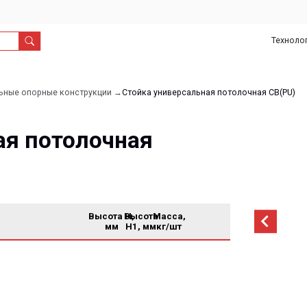
Технологии
О
Дил
нас
рные конструкции →
Стойка универсальная потолочная СВ(PU)
потолочная
Высота H,
Высота
Масса,
мм
H1, мм
кг/шт