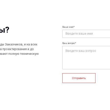
Ваше имя*
Ваш e-mail*
Ваш вопрос*
чиков, и на всех
ирования и до
лную техническую
Отправить
+7 (812) 907
info@peotek.
Россия, г. С
ие системы
Конструкции FRP
Кабельные крепления
1, помещени
Связаться с
истемы
Композитные настилы
FRP крепеж
Профилированные листы
Клеммные коробки и корпуса