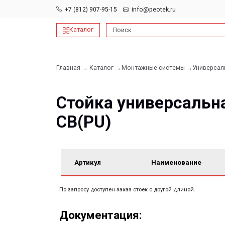
+7 (812) 907-95-15
info@peotek.ru
Каталог
Поиск
Главная →
Каталог →
Монтажные системы →
Универсальные опо
Стойка универсальная 
СВ(PU)
Артикул
Наименование
По запросу доступен заказ стоек с другой длиной.
Документация:
Filename имя файла
Filename имя файла
.pdf 26мб
.pdf 26мб