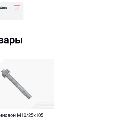
ры
й М10/25x105