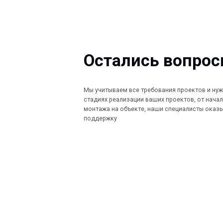
Остались вопросы?
Мы учитываем все требования проектов и нужды Заказ
стадиях реализации ваших проектов, от начала проект
монтажа на объекте, наши специалисты оказывают по
поддержку
КОМПАНИЯ
КАТАЛОГ
Главная
Кабеленесущ
© 2013-2026 PeotekFiberTeam
Технологии
О нас
Монтажные с
Дилеры
Скачать каталог
Проекты
Контакты
Ограждения
Карта сайта