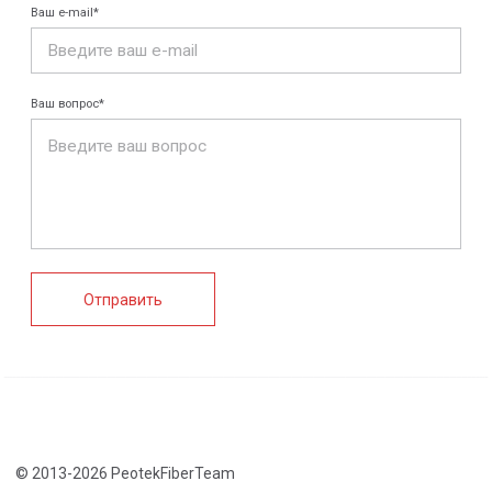
Конструкции FRP
Кабеленесущие
Кабельные
системы
крепления
FRP крепеж
Монтажные
Композитные
системы
настилы
Ограждения
Профилированные
Клеммные коробки
листы и панели
и корпуса
Водоотводные
Пултрузионные
системы
профили
+7 (812) 907-95-15
info@peotek.ru
Россия, г. Санкт-Петербург, Малая Бухарестская ул, д.
12, стр. 1, помещение 265Н
Связаться с нами