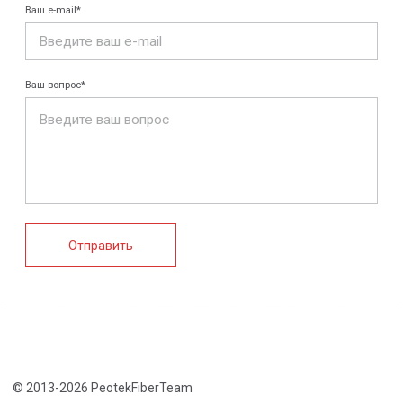
Конструкции FRP
Кабеленесущие
Кабельные
системы
крепления
FRP крепеж
Монтажные
Композитные
системы
настилы
Ограждения
Профилированные
Клеммные коробки
листы и панели
и корпуса
Водоотводные
Пултрузионные
системы
профили
+7 (812) 907-95-15
info@peotek.ru
Россия, г. Санкт-Петербург, Малая Бухарестская ул, д.
12, стр. 1, помещение 265Н
Связаться с нами