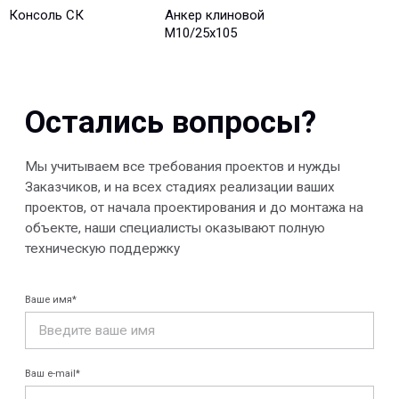
Консоль СК
Анкер клиновой
М10/25x105
Отправить
© 2013-2026 PeotekFiberTeam
Скачать каталог
Карта сайта
КОМПАНИЯ
Главная
Технологии
О нас
Дилеры
Проекты
Контакты
Новости
КАТАЛОГ
Конструкции FRP
Кабеленесущие
Кабельные
системы
крепления