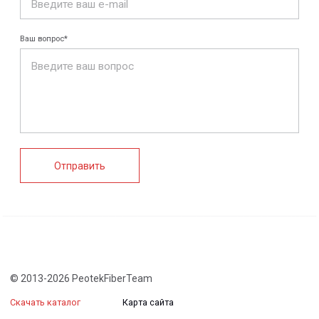
FRP крепеж
Монтажные
Композитные
системы
настилы
Ограждения
Профилированные
Клеммные коробки
листы и панели
и корпуса
Водоотводные
Пултрузионные
системы
профили
+7 (812) 907-95-15
info@peotek.ru
Россия, г. Санкт-Петербург, Малая Бухарестская ул, д.
12, стр. 1, помещение 265Н
Связаться с нами