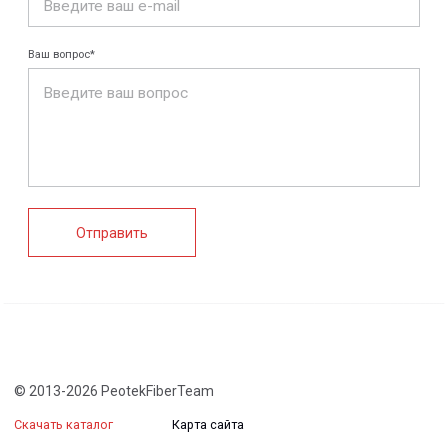
FRP крепеж
Монтажные
Композитные
системы
настилы
Ограждения
Профилированные
Клеммные коробки
листы и панели
и корпуса
Водоотводные
Пултрузионные
системы
профили
+7 (812) 907-95-15
info@peotek.ru
Россия, г. Санкт-Петербург, Малая Бухарестская ул, д.
12, стр. 1, помещение 265Н
Связаться с нами