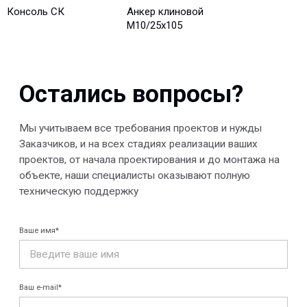
Консоль СК
Анкер клиновой
М10/25x105
Отправить
© 2013-2026 PeotekFiberTeam
Скачать каталог
Карта сайта
КОМПАНИЯ
Главная
Технологии
О нас
Дилеры
Проекты
Контакты
Новости
КАТАЛОГ
Конструкции FRP
Кабеленесущие
Кабельные
системы
крепления