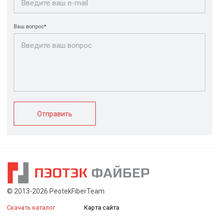
FRP крепеж
Монтажные
Композитные
системы
настилы
Ограждения
Профилированные
Клеммные коробки
листы и панели
и корпуса
Водоотводные
Пултрузионные
системы
профили
+7 (812) 907-95-15
info@peotek.ru
Россия, г. Санкт-Петербург, Малая Бухарестская ул, д.
12, стр. 1, помещение 265Н
Связаться с нами