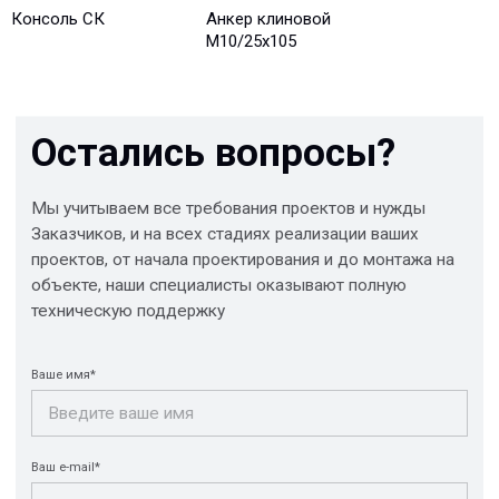
Консоль СК
Анкер клиновой
М10/25x105
Отправить
© 2013-2026 PeotekFiberTeam
Скачать каталог
Карта сайта
КОМПАНИЯ
Главная
Технологии
О нас
Дилеры
Проекты
Контакты
Новости
КАТАЛОГ
Конструкции FRP
Кабеленесущие
Кабельные
системы
крепления