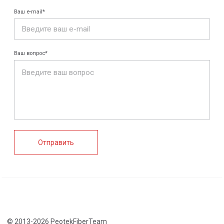
Конструкции FRP
Кабеленесущие
Кабельные
системы
крепления
FRP крепеж
Монтажные
Композитные
системы
настилы
Ограждения
Профилированные
Клеммные коробки
листы и панели
и корпуса
Водоотводные
Пултрузионные
системы
профили
+7 (812) 907-95-15
info@peotek.ru
Россия, г. Санкт-Петербург, Малая Бухарестская ул, д.
12, стр. 1, помещение 265Н
Связаться с нами