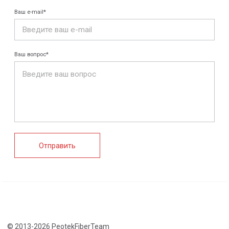
Конструкции FRP
Кабеленесущие
Кабельные
системы
крепления
FRP крепеж
Монтажные
Композитные
системы
настилы
Ограждения
Профилированные
Клеммные коробки
листы и панели
и корпуса
Водоотводные
Пултрузионные
системы
профили
+7 (812) 907-95-15
info@peotek.ru
Россия, г. Санкт-Петербург, Малая Бухарестская ул, д.
12, стр. 1, помещение 265Н
Связаться с нами