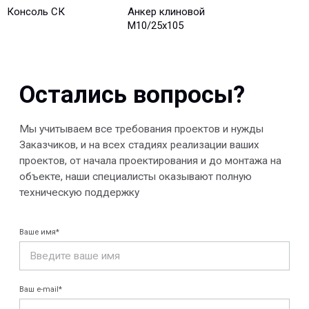
Консоль СК
Анкер клиновой
М10/25x105
Отправить
© 2013-2026 PeotekFiberTeam
Скачать каталог
Карта сайта
КОМПАНИЯ
Главная
Технологии
О нас
Дилеры
Проекты
Контакты
Новости
КАТАЛОГ
Конструкции FRP
Кабеленесущие
Кабельные
системы
крепления