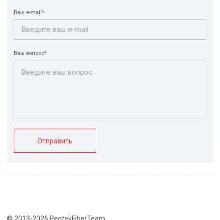
Конструкции FRP
Кабеленесущие
Кабельные
системы
крепления
FRP крепеж
Монтажные
Композитные
системы
настилы
Ограждения
Профилированные
Клеммные коробки
листы и панели
и корпуса
Водоотводные
Пултрузионные
системы
профили
+7 (812) 907-95-15
info@peotek.ru
Россия, г. Санкт-Петербург, Малая Бухарестская ул, д.
12, стр. 1, помещение 265Н
Связаться с нами