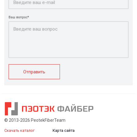
FRP крепеж
Монтажные
Композитные
системы
настилы
Ограждения
Профилированные
Клеммные коробки
листы и панели
и корпуса
Водоотводные
Пултрузионные
системы
профили
+7 (812) 907-95-15
info@peotek.ru
Россия, г. Санкт-Петербург, Малая Бухарестская ул, д.
12, стр. 1, помещение 265Н
Связаться с нами