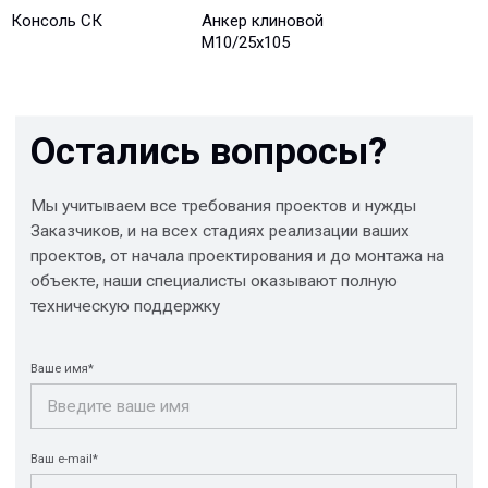
Консоль СК
Анкер клиновой
М10/25x105
Отправить
© 2013-2026 PeotekFiberTeam
Скачать каталог
Карта сайта
КОМПАНИЯ
Главная
Технологии
О нас
Дилеры
Проекты
Контакты
Новости
КАТАЛОГ
Конструкции FRP
Кабеленесущие
Кабельные
системы
крепления