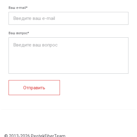
Конструкции FRP
Кабеленесущие
Кабельные
системы
крепления
FRP крепеж
Монтажные
Композитные
системы
настилы
Ограждения
Профилированные
Клеммные коробки
листы и панели
и корпуса
Водоотводные
Пултрузионные
системы
профили
+7 (812) 907-95-15
info@peotek.ru
Россия, г. Санкт-Петербург, Малая Бухарестская ул, д.
12, стр. 1, помещение 265Н
Связаться с нами