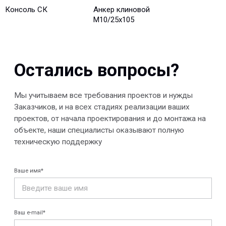
Консоль СК
Анкер клиновой
М10/25x105
Отправить
© 2013-2026 PeotekFiberTeam
Скачать каталог
Карта сайта
КОМПАНИЯ
Главная
Технологии
О нас
Дилеры
Проекты
Контакты
Новости
КАТАЛОГ
Конструкции FRP
Кабеленесущие
Кабельные
системы
крепления