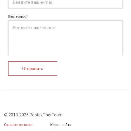
FRP крепеж
Монтажные
Композитные
системы
настилы
Ограждения
Профилированные
Клеммные коробки
листы и панели
и корпуса
Водоотводные
Пултрузионные
системы
профили
+7 (812) 907-95-15
info@peotek.ru
Россия, г. Санкт-Петербург, Малая Бухарестская ул, д.
12, стр. 1, помещение 265Н
Связаться с нами