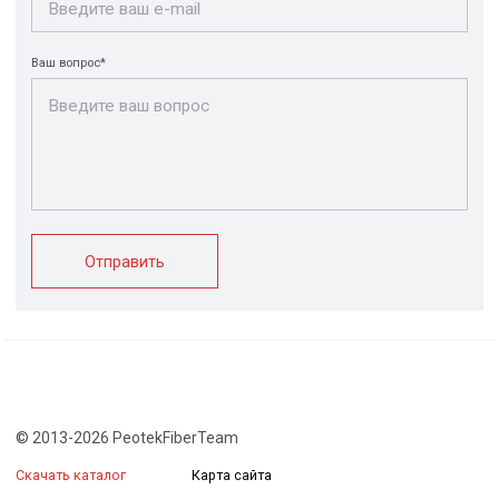
FRP крепеж
Монтажные
Композитные
системы
настилы
Ограждения
Профилированные
Клеммные коробки
листы и панели
и корпуса
Водоотводные
Пултрузионные
системы
профили
+7 (812) 907-95-15
info@peotek.ru
Россия, г. Санкт-Петербург, Малая Бухарестская ул, д.
12, стр. 1, помещение 265Н
Связаться с нами