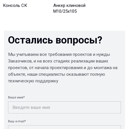
Консоль СК
Анкер клиновой
М10/25x105
Отправить
© 2013-2026 PeotekFiberTeam
Скачать каталог
Карта сайта
КОМПАНИЯ
Главная
Технологии
О нас
Дилеры
Проекты
Контакты
Новости
КАТАЛОГ
Конструкции FRP
Кабеленесущие
Кабельные
системы
крепления