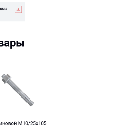
ры
й М10/25x105