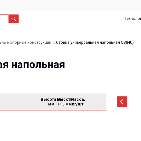
Технологии
О
Дил
нас
рные конструкции →
Стойка универсальная напольная СВ(NU)
напольная
Высота H,
Высота
Масса,
мм
H1, мм
кг/шт