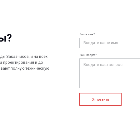
Ваше имя*
Ваш e-mail*
Ваш вопрос*
чиков, и на всех
ирования и до
лную техническую
Отправить
+7 (812) 907
info@peotek.
Россия, г. С
ие системы
Конструкции FRP
Кабельные крепления
1, помещени
Связаться с
истемы
Композитные настилы
FRP крепеж
Профилированные листы
Клеммные коробки и корпуса