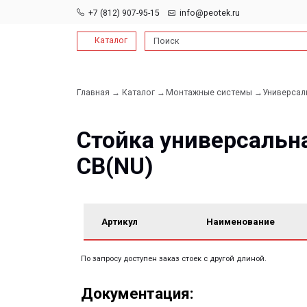
+7 (812) 907-95-15
info@peotek.ru
Каталог
Поиск
Главная →
Каталог →
Монтажные системы →
Универсальные опо
Стойка универсальная 
СВ(NU)
Артикул
Наименование
По запросу доступен заказ стоек с другой длиной.
Документация:
Filename имя файла
Filename имя файла
.pdf 26мб
.pdf 26мб