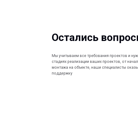
Остались вопросы?
Мы учитываем все требования проектов и нужды Заказ
стадиях реализации ваших проектов, от начала проект
монтажа на объекте, наши специалисты оказывают по
поддержку
КОМПАНИЯ
КАТАЛОГ
Главная
Кабеленесущ
© 2013-2026 PeotekFiberTeam
Технологии
О нас
Монтажные с
Дилеры
Скачать каталог
Проекты
Контакты
Ограждения
Карта сайта