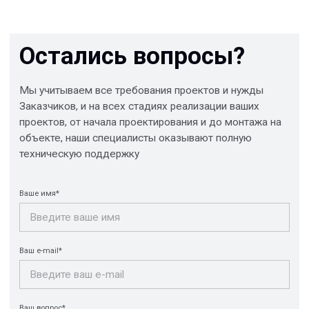
Отправить
© 2013-2026 PeotekFiberTeam
Скачать каталог
Карта сайта
КОМПАНИЯ
Главная
Технологии
О нас
Дилеры
Проекты
Контакты
Новости
КАТАЛОГ
Конструкции FRP
Кабеленесущие
Кабельные
системы
крепления
FRP крепеж
Монтажные
Композитные
системы
настилы