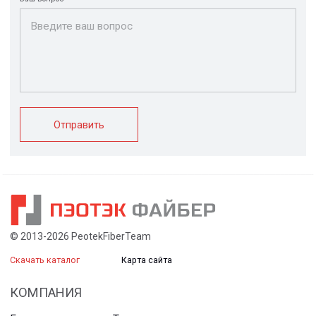
Ограждения
Профилированные
Клеммные коробки
листы и панели
и корпуса
Водоотводные
Пултрузионные
системы
профили
+7 (812) 907-95-15
info@peotek.ru
Россия, г. Санкт-Петербург, Малая Бухарестская ул, д.
12, стр. 1, помещение 265Н
Связаться с нами