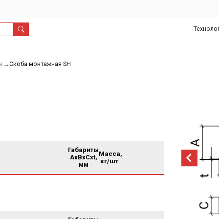
Технологии
О
Дил
нас
а монтажная SH
Габариты
Масса,
AxBxCxt,
кг/шт
мм
Габариты
Масса,
AxBxCxt,
кг/шт
мм