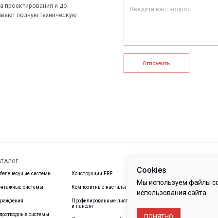
+7 (812) 907
info@peotek.
Россия, г. С
ие системы
Конструкции FRP
Кабельные крепления
1, помещени
Связаться с
истемы
Композитные настилы
FRP крепеж
Профилированные листы
Клеммные коробки и корпуса
и панели
е системы
Пултрузионные профили
Cookies
Мы используем файлы co
использования сайта.
ПОНЯТНО