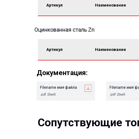
Оцинкованная сталь Zn
Артикул
Наименование
Документация:
Filename имя файла
Filename имя файла
.pdf 26мб
.pdf 26мб
Сопутствующие това