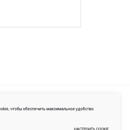
-95-15
ru
анкт-Петербург, Малая Бухарестская ул, д. 12, стр.
е 265Н
 нами
okie, чтобы обеспечить максимальное удобство
НАСТРОИТЬ COOKIE