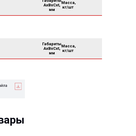
Габариты
Масса,
AxBxCxt,
кг/шт
мм
ры