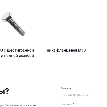
шестигранной
Гайка фланцевая М10
лной резьбой
Ваше имя*
Ваш e-mail*
Ваш вопрос*
чиков, и на всех
ирования и до
лную техническую
Отправить