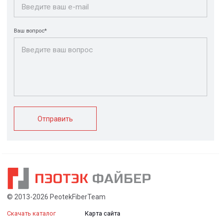
системы
крепления
FRP крепеж
Монтажные
Композитные
системы
настилы
Ограждения
Профилированные
Клеммные коробки
листы и панели
и корпуса
Водоотводные
Пултрузионные
системы
профили
+7 (812) 907-95-15
info@peotek.ru
Россия, г. Санкт-Петербург, Малая Бухарестская ул, д.
12, стр. 1, помещение 265Н
Связаться с нами