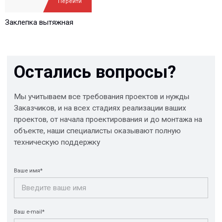
Перейти
Заклепка вытяжная
Отправить
© 2013-2026 PeotekFiberTeam
Скачать каталог
Карта сайта
КОМПАНИЯ
Главная
Технологии
О нас
Дилеры
Проекты
Контакты
Новости
КАТАЛОГ
Конструкции FRP
Кабеленесущие
Кабельные