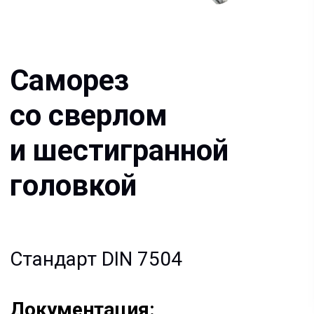
и шестигранной
головкой
Стандарт DIN 7504
Документация:
Filename имя файла
.pdf 26мб
Filename имя файла
.pdf 26мб