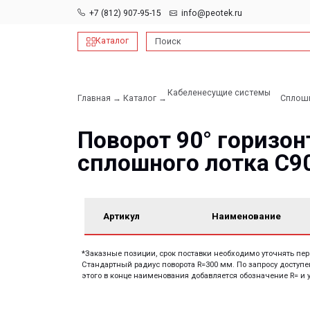
+7 (812) 907-95-15
info@peotek.ru
Каталог
Поиск
Кабеленесущие системы
Главная →
Каталог →
Сплошные и пе
→
Поворот 90° горизонта
сплошного лотка С90
Артикул
Наименование
*Заказные позиции, срок поставки необходимо уточнять перед заказо
Стандартный радиус поворота R=300 мм. По запросу доступен заказ с
этого в конце наименования добавляется обозначение R= и указывае
Документация: