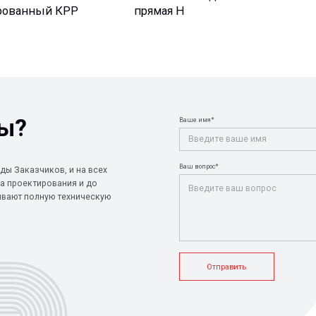
Ваше имя*
Ваш e-mail*
Ваш вопрос*
чиков, и на всех
ирования и до
лную техническую
Отправить
+7 (812) 907
info@peotek.
Россия, г. С
ие системы
Конструкции FRP
Кабельные крепления