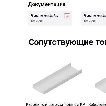
Filename имя файла
Filename имя файла
.pdf 26мб
.pdf 26мб
Сопутствующие това
Кабельный лоток сплошной КР
Кабельный ло
перфорирован