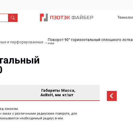
Технологии
О
Дил
нас
Поворот 90° горизонтальный сплошного лотка
рфорированные →
С90
льный
Габариты
Масса,
AxBxH, мм
кг/шт
м.
 различными радиусами поворота, для
тся необходимый радиус в мм.