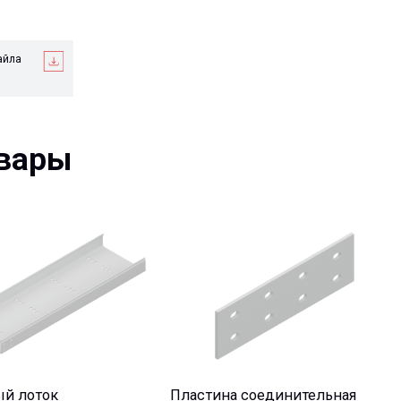
ры
ток
Пластина соединительная
ный КРР
прямая H