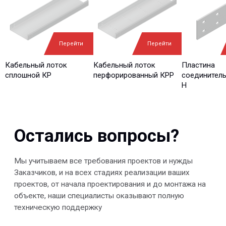
Ваш e-mail*
Ваш вопрос*
Перейти
Перейти
Кабельный лоток
Кабельный лоток
Пластина
сплошной КР
перфорированный КРР
соединитель
H
Отправить
© 2013-2026 PeotekFiberTeam
Скачать каталог
Карта сайта
КОМПАНИЯ
Главная
Технологии
О нас
Дилеры
Проекты
Контакты
Новости