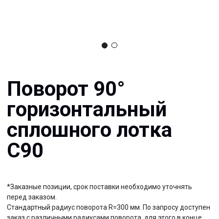
Поворот 90°
горизонтальный
сплошного лотка
С90
*Заказные позиции, срок поставки необходимо уточнять
перед заказом.
Стандартный радиус поворота R=300 мм. По запросу доступен
заказ с различными радиусами поворота, для этого в конце
наименования добавляется обозначение R= и указывается
необходимый радиус в мм.
Документация:
Filename имя файла
.pdf 26мб
Filename имя файла
.pdf 26мб