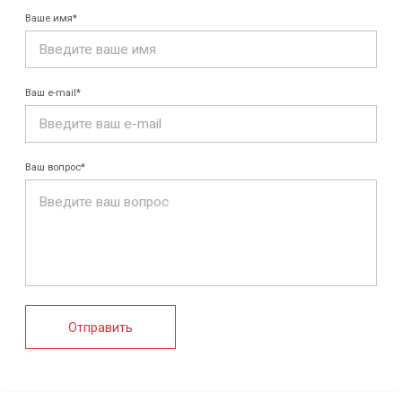
КАТАЛОГ
Конструкции FRP
Кабеленесущие
Кабельные
системы
крепления
FRP крепеж
Монтажные
Композитные
системы
настилы
Ограждения
Профилированные
Клеммные коробки
листы и панели
и корпуса
Водоотводные
Пултрузионные
системы
профили
+7 (812) 907-95-15
info@peotek.ru
Россия, г. Санкт-Петербург, Малая Бухарестская ул, д.
12, стр. 1, помещение 265Н
Связаться с нами