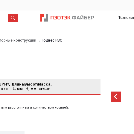
Технологии
О
Дил
нас
онструкции →
Подвес РВС
Длина
Высота
Масса,
L, мм
H, мм
кг/шт
тоянием и количеством уровней.