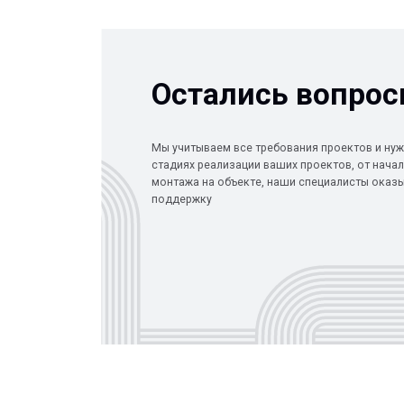
Мы учитываем все требования проектов и нужды Заказ
стадиях реализации ваших проектов, от начала проект
монтажа на объекте, наши специалисты оказывают по
поддержку
КОМПАНИЯ
КАТАЛОГ
Главная
Кабеленесущ
© 2013-2026 PeotekFiberTeam
Технологии
О нас
Монтажные с
Дилеры
Скачать каталог
Проекты
Контакты
Ограждения
Карта сайта
Новости