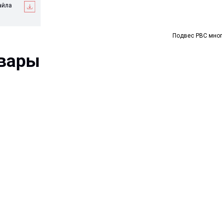
ры
Подвес РВС мно
Ваше имя*
Ваш e-mail*