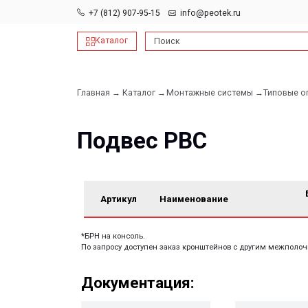
+7 (812) 907-95-15
info@peotek.ru
Каталог
Поиск
Главная →
Каталог →
Монтажные системы →
Типовые опорные к
Подвес РВС
БРН*,
Артикул
Наименование
кгс
*БРН на консоль.
По запросу доступен заказ кронштейнов с другим межполочным расс
Документация:
Filename имя файла
Filename имя файла
.pdf 26мб
.pdf 26мб