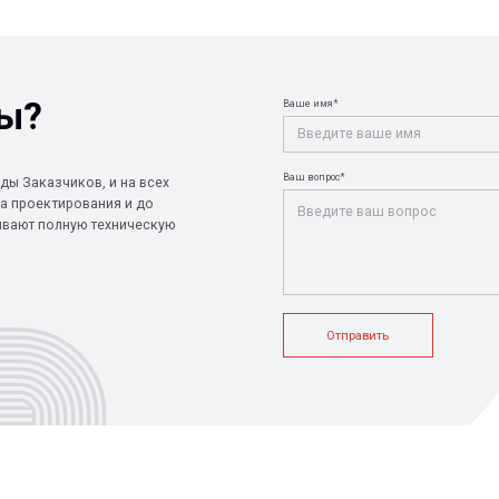
Ваш вопрос*
чиков, и на всех
ирования и до
лную техническую
Отправить
+7 (812) 907
info@peotek.
Россия, г. С
ие системы
Конструкции FRP
Кабельные крепления
1, помещени
Связаться с
истемы
Композитные настилы
FRP крепеж
Профилированные листы
Клеммные коробки и корпуса
и панели