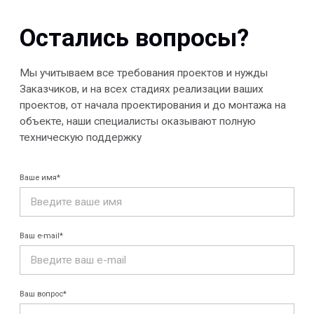
Отправить
© 2013-2026 PeotekFiberTeam
Скачать каталог
Карта сайта
КОМПАНИЯ
Главная
Технологии
О нас
Дилеры
Проекты
Контакты
Новости
КАТАЛОГ
Конструкции FRP
Кабеленесущие
Кабельные
системы
крепления
FRP крепеж
Монтажные
Композитные
системы
настилы