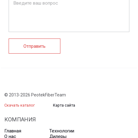
Ограждения
Профилированные
Клеммные коробки
листы и панели
и корпуса
Водоотводные
Пултрузионные
системы
профили
+7 (812) 907-95-15
info@peotek.ru
Россия, г. Санкт-Петербург, Малая Бухарестская ул, д.
12, стр. 1, помещение 265Н
Связаться с нами