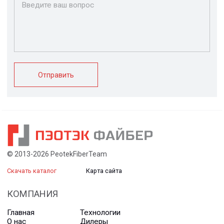
Ограждения
Профилированные
Клеммные коробки
листы и панели
и корпуса
Водоотводные
Пултрузионные
системы
профили
+7 (812) 907-95-15
info@peotek.ru
Россия, г. Санкт-Петербург, Малая Бухарестская ул, д.
12, стр. 1, помещение 265Н
Связаться с нами