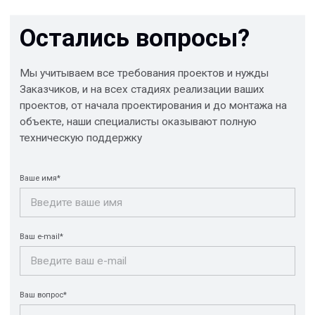
Отправить
© 2013-2026 PeotekFiberTeam
Скачать каталог
Карта сайта
КОМПАНИЯ
Главная
Технологии
О нас
Дилеры
Проекты
Контакты
Новости
КАТАЛОГ
Конструкции FRP
Кабеленесущие
Кабельные
системы
крепления
FRP крепеж
Монтажные
Композитные
системы
настилы