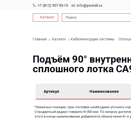
+7 (812) 907-95-15
info@peotek.ru
Каталог
Поиск
Главная →
Каталог →
Кабеленесущие системы
Сплошные и пе
→
Подъём 90° внутренний
сплошного лотка СА90
Артикул
Наименование
*Заказные позиции, срок поставки необходимо уточнять перед заказо
Стандартный радиус поворота R=300 мм. По запросу доступен заказ с
этого в конце наименования добавляется обозначение R= и указывае
Документация: