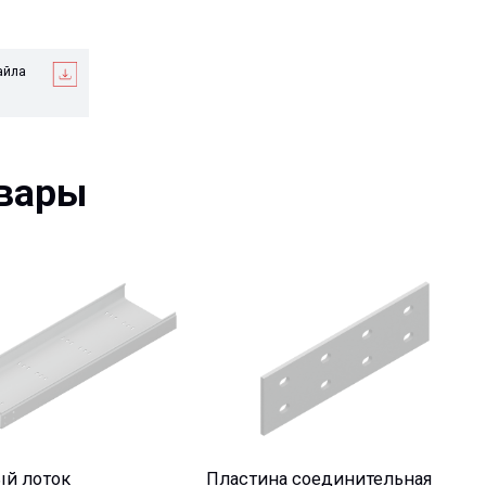
ры
ток
Пластина соединительная
ный КРР
прямая H