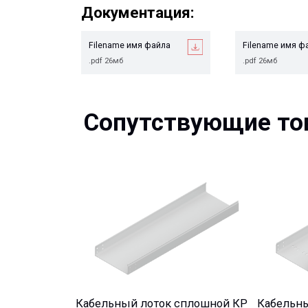
Filename имя файла
Filename имя файла
.pdf 26мб
.pdf 26мб
Сопутствующие това
Кабельный лоток сплошной КР
Кабельный ло
перфорирован