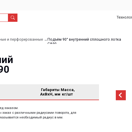
Технологии
О
Дил
нас
рфорированные →
Подъём 90° внутренний сплошного лотка
СА90
Габариты
Масса,
AxBxH, мм
кг/шт
м.
 различными радиусами поворота, для
тся необходимый радиус в мм.