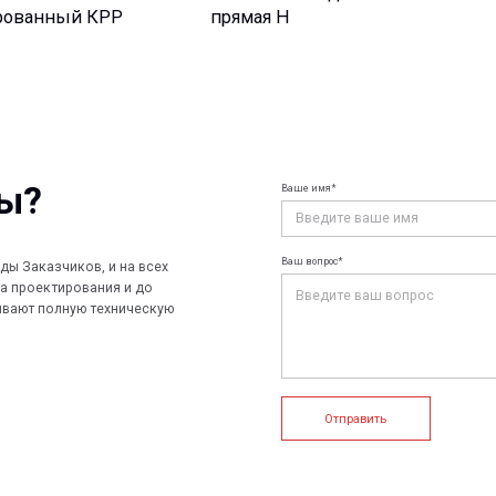
Ваше имя*
Ваш e-mail*
Ваш вопрос*
чиков, и на всех
ирования и до
лную техническую
Отправить
+7 (812) 907
info@peotek.
Россия, г. С
ие системы
Конструкции FRP
Кабельные крепления