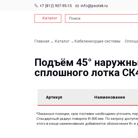
+7 (812) 907-95-15
info@peotek.ru
Каталог
Поиск
Главная →
Каталог →
Кабеленесущие системы
Сплошные и пе
→
Подъём 45° наружный
сплошного лотка СК45
Артикул
Наименование
*Заказные позиции, срок поставки необходимо уточнять перед заказо
Стандартный радиус поворота R=300 мм. По запросу доступен заказ с
этого в конце наименования добавляется обозначение R= и указывае
Документация: