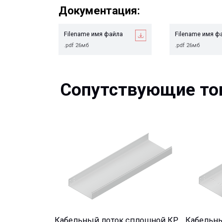
Filename имя файла
Filename имя файла
.pdf 26мб
.pdf 26мб
Сопутствующие това
Кабельный лоток сплошной КР
Кабельный ло
перфорирован