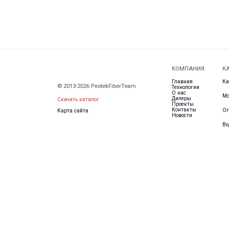
© 2013-2026 PeotekFiberTeam
Технологии
О нас
Монтажные с
Дилеры
Скачать каталог
Проекты
Контакты
Ограждения
Карта сайта
Новости
Водоотводны