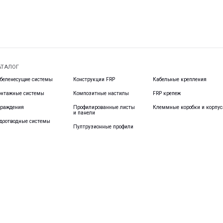
1, помещени
Связаться с
истемы
Композитные настилы
FRP крепеж
Профилированные листы
Клеммные коробки и корпуса
и панели
е системы
Пултрузионные профили