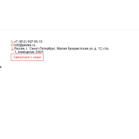
е 265Н
 нами