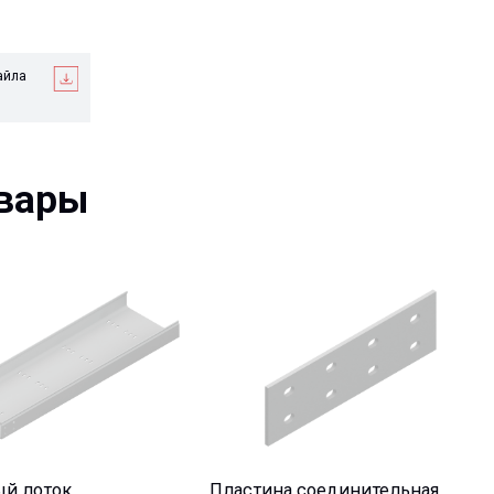
ры
ток
Пластина соединительная
ный КРР
прямая H