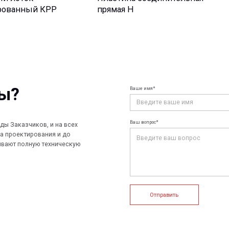
Ваше имя*
Ваш e-mail*
Ваш вопрос*
чиков, и на всех
ирования и до
лную техническую
Отправить
+7 (812) 907
info@peotek.
Россия, г. С
ие системы
Конструкции FRP
Кабельные крепления