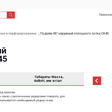
Технологии
О
Дил
нас
рфорированные →
Подъём 45° наружный сплошного лотка СК45
Габариты
Масса,
AxBxH, мм
кг/шт
м.
 различными радиусами поворота, для
тся необходимый радиус в мм.