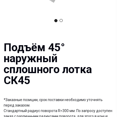
Подъём 45°
наружный
сплошного лотка
СК45
*Заказные позиции, срок поставки необходимо уточнять
перед заказом.
Стандартный радиус поворота R=300 мм. По запросу доступен
заказ с различными радиусами поворота, для этого в конце
наименования добавляется обозначение R= и указывается
необходимый радиус в мм.
Документация:
Filename имя файла
.pdf 26мб
Filename имя файла
.pdf 26мб