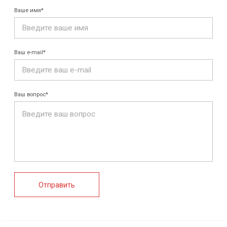
КАТАЛОГ
Конструкции FRP
Кабеленесущие
Кабельные
системы
крепления
FRP крепеж
Монтажные
Композитные
системы
настилы
Ограждения
Профилированные
Клеммные коробки
листы и панели
и корпуса
Водоотводные
Пултрузионные
системы
профили
+7 (812) 907-95-15
info@peotek.ru
Россия, г. Санкт-Петербург, Малая Бухарестская ул, д.
12, стр. 1, помещение 265Н
Связаться с нами