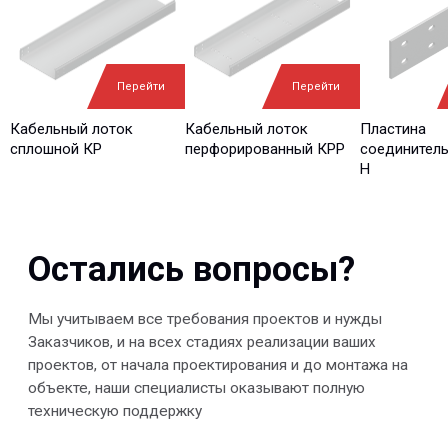
Ваш e-mail*
Ваш вопрос*
Перейти
Перейти
Кабельный лоток
Кабельный лоток
Пластина
сплошной КР
перфорированный КРР
соединитель
H
Отправить
© 2013-2026 PeotekFiberTeam
Скачать каталог
Карта сайта
КОМПАНИЯ
Главная
Технологии
О нас
Дилеры
Проекты
Контакты
Новости