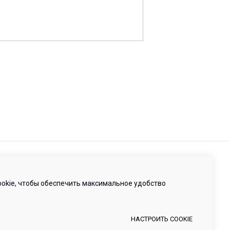
-95-15
ru
анкт-Петербург, Малая Бухарестская ул, д. 12, стр.
е 265Н
 нами
okie, чтобы обеспечить максимальное удобство
НАСТРОИТЬ COOKIE