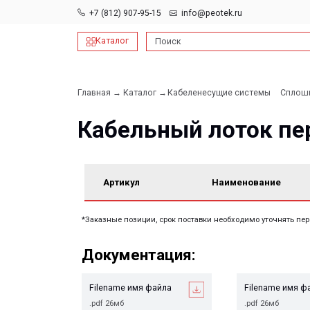
+7 (812) 907-95-15
info@peotek.ru
Каталог
Поиск
Главная →
Каталог →
Кабеленесущие системы
Сплошные и пе
→
Кабельный лоток перф
Артикул
Наименование
*Заказные позиции, срок поставки необходимо уточнять перед заказо
Документация:
Filename имя файла
Filename имя файла
.pdf 26мб
.pdf 26мб