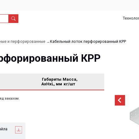
Технологии
О
Дил
нас
рфорированные →
Кабельный лоток перфорированный КРР
орированный КРР
Габариты
Масса,
AxHxL, мм
кг/шт
м.