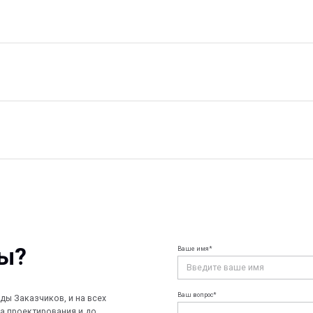
Ваше имя*
Ваш e-mail*
Ваш вопрос*
чиков, и на всех
ирования и до
лную техническую
Отправить