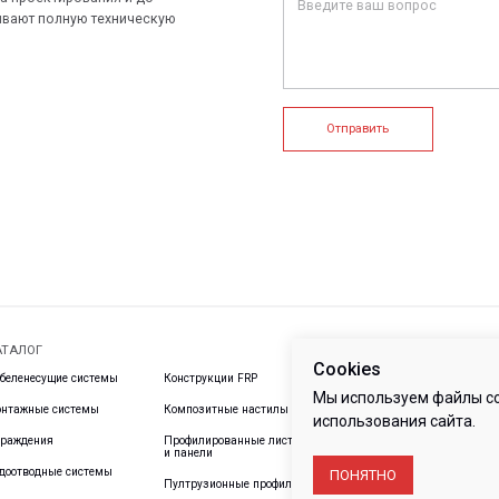
+7 (812) 907
info@peotek.
Россия, г. С
ие системы
Конструкции FRP
Кабельные крепления
1, помещени
Связаться с
истемы
Композитные настилы
FRP крепеж
Профилированные листы
Клеммные коробки и корпуса
и панели
е системы
Пултрузионные профили
Cookies
Мы используем файлы co
использования сайта.
ПОНЯТНО