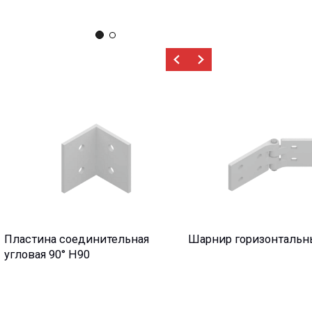
соединительная
Шарнир горизонтальный НХ
Шарни
° Н90