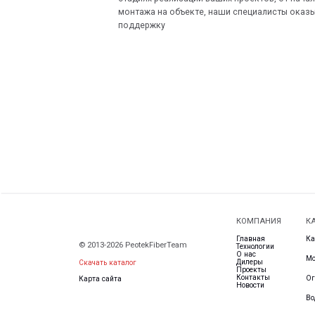
КОМПАНИЯ
КАТАЛОГ
Главная
Кабеленесущ
© 2013-2026 PeotekFiberTeam
Технологии
О нас
Монтажные с
Дилеры
Скачать каталог
Проекты
Контакты
Ограждения
Карта сайта
Новости
Водоотводны