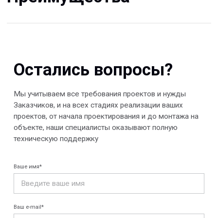
© 2013-2026 PeotekFiberTeam
Скачать каталог
Карта сайта
КОМПАНИЯ
Главная
Технологии
О нас
Дилеры
Проекты
Контакты
Новости
КАТАЛОГ
Конструкции FRP
Кабеленесущие
Кабельные
системы
крепления
FRP крепеж
Монтажные
Композитные
системы
настилы
Ограждения
Профилированные
Клеммные коробки
листы и панели
и корпуса
Водоотводные
Пултрузионные
системы
профили