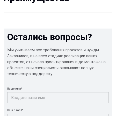
© 2013-2026 PeotekFiberTeam
Скачать каталог
Карта сайта
КОМПАНИЯ
Главная
Технологии
О нас
Дилеры
Проекты
Контакты
Новости
КАТАЛОГ
Конструкции FRP
Кабеленесущие
Кабельные
системы
крепления
FRP крепеж
Монтажные
Композитные
системы
настилы
Ограждения
Профилированные
Клеммные коробки
листы и панели
и корпуса
Водоотводные
Пултрузионные
системы
профили