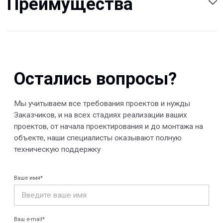
© 2013-2026 PeotekFiberTeam
Скачать каталог
Карта сайта
КОМПАНИЯ
Главная
Технологии
О нас
Дилеры
Проекты
Контакты
Новости
КАТАЛОГ
Конструкции FRP
Кабеленесущие
Кабельные
системы
крепления
FRP крепеж
Монтажные
Композитные
системы
настилы
Ограждения
Профилированные
Клеммные коробки
листы и панели
и корпуса
Водоотводные
Пултрузионные
системы
профили