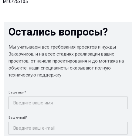
М10/25x105
Отправить
© 2013-2026 PeotekFiberTeam
Скачать каталог
Карта сайта
КОМПАНИЯ
Главная
Технологии
О нас
Дилеры
Проекты
Контакты
Новости
КАТАЛОГ
Конструкции FRP
Кабеленесущие
Кабельные
системы
крепления