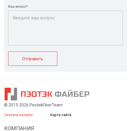
FRP крепеж
Монтажные
Композитные
системы
настилы
Ограждения
Профилированные
Клеммные коробки
листы и панели
и корпуса
Водоотводные
Пултрузионные
системы
профили
+7 (812) 907-95-15
info@peotek.ru
Россия, г. Санкт-Петербург, Малая Бухарестская ул, д.
12, стр. 1, помещение 265Н
Связаться с нами