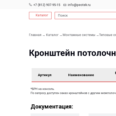
+7 (812) 907-95-15
info@peotek.ru
Каталог
Поиск
Главная →
Каталог →
Монтажные системы →
Типовые опорные к
Кронштейн потолочный
БРН*,
Артикул
Наименование
кгс
*БРН на консоль.
По запросу доступен заказ кронштейнов с другим межполочным расс
Документация:
Filename имя файла
Filename имя файла
.pdf 26мб
.pdf 26мб