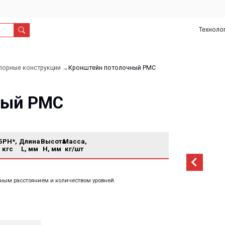
Технологии
О
Дил
нас
онструкции →
Кронштейн потолочный РМС
 РМС
Длина
Высота
Масса,
L, мм
H, мм
кг/шт
тоянием и количеством уровней.