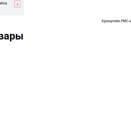
ры
Кронштейн РМС 
Ваше имя*
Ваш e-mail*