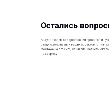
Мы учитываем все требования проектов и нужды Заказ
стадиях реализации ваших проектов, от начала проект
монтажа на объекте, наши специалисты оказывают по
поддержку
КОМПАНИЯ
КАТАЛОГ
Главная
Кабеленесущ
© 2013-2026 PeotekFiberTeam
Технологии
О нас
Монтажные с
Дилеры
Скачать каталог
Проекты
Контакты
Ограждения
Карта сайта
Новости