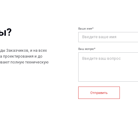
Ваш вопрос*
чиков, и на всех
ирования и до
лную техническую
Отправить
+7 (812) 907
info@peotek.
Россия, г. С
ие системы
Конструкции FRP
Кабельные крепления
1, помещени
Связаться с
истемы
Композитные настилы
FRP крепеж
Профилированные листы
Клеммные коробки и корпуса
и панели