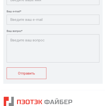
КАТАЛОГ
Конструкции FRP
Кабеленесущие
Кабельные
системы
крепления
FRP крепеж
Монтажные
Композитные
системы
настилы
Ограждения
Профилированные
Клеммные коробки
листы и панели
и корпуса
Водоотводные
Пултрузионные
системы
профили
+7 (812) 907-95-15
info@peotek.ru
Россия, г. Санкт-Петербург, Малая Бухарестская ул, д.
12, стр. 1, помещение 265Н
Связаться с нами