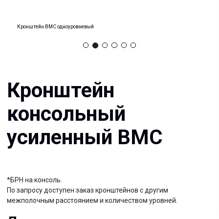
Кронштейн
консольный
Кронштейн ВМС одноуровневый
усиленный ВМС
*БРН на консоль.
По запросу доступен заказ кронштейнов с другим
межполочным расстоянием и количеством уровней.
Документация:
Filename имя файла
.pdf 26мб
Filename имя файла
.pdf 26мб