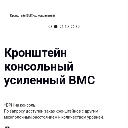
Кронштейн
консольный
Кронштейн ВМС одноуровневый
усиленный ВМС
*БРН на консоль.
По запросу доступен заказ кронштейнов с другим
межполочным расстоянием и количеством уровней.
Документация:
Filename имя файла
.pdf 26мб
Filename имя файла
.pdf 26мб