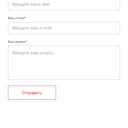
КАТАЛОГ
Конструкции FRP
Кабеленесущие
Кабельные
системы
крепления
FRP крепеж
Монтажные
Композитные
системы
настилы
Ограждения
Профилированные
Клеммные коробки
листы и панели
и корпуса
Водоотводные
Пултрузионные
системы
профили
+7 (812) 907-95-15
info@peotek.ru
Россия, г. Санкт-Петербург, Малая Бухарестская ул, д.
12, стр. 1, помещение 265Н
Связаться с нами