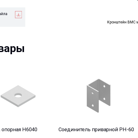
Кронштейн ВМС 
ры
ная H6040
Соединитель приварной PH-60
Скоба мон