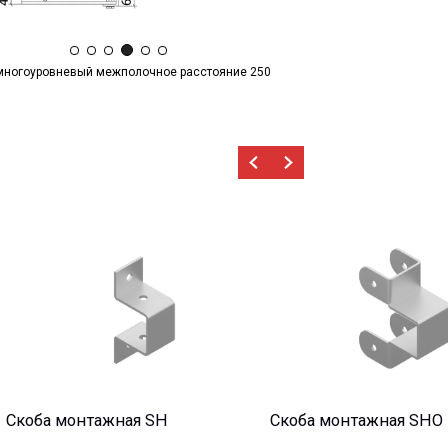
многоуровневый межполочное расстояние 250
тажная SH
Скоба монтажная SHO
Анкер