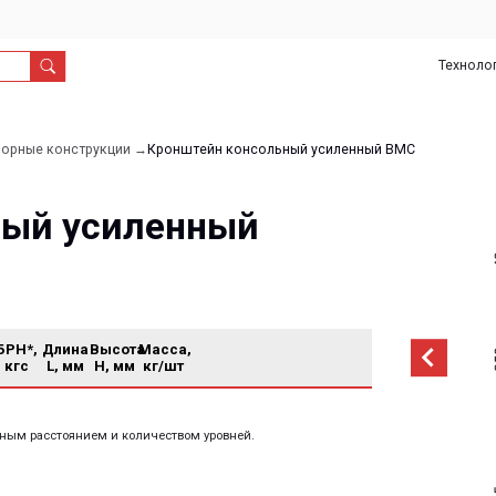
Технологии
О
Дил
нас
онструкции →
Кронштейн консольный усиленный ВМС
 усиленный
Длина
Высота
Масса,
L, мм
H, мм
кг/шт
тоянием и количеством уровней.