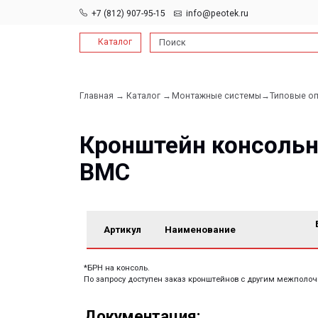
+7 (812) 907-95-15
info@peotek.ru
Каталог
Поиск
Главная →
Каталог →
Монтажные системы→
Типовые опорные к
Кронштейн консольный
ВМС
БРН*,
Артикул
Наименование
кгс
*БРН на консоль.
По запросу доступен заказ кронштейнов с другим межполочным расс
Документация:
Filename имя файла
Filename имя файла