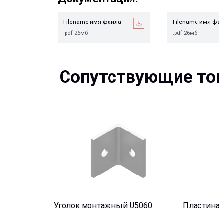
.pdf 26мб
.pdf 26мб
Сопутствующие това
Уголок монтажный U5060
Пластина опор