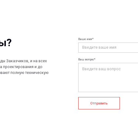
Ваше имя*
Ваш e-mail*
Ваш вопрос*
чиков, и на всех
ирования и до
лную техническую
Отправить
+7 (812) 907
info@peotek.
Россия, г. С
ие системы
Конструкции FRP
Кабельные крепления
1, помещени
Связаться с
истемы
Композитные настилы
FRP крепеж