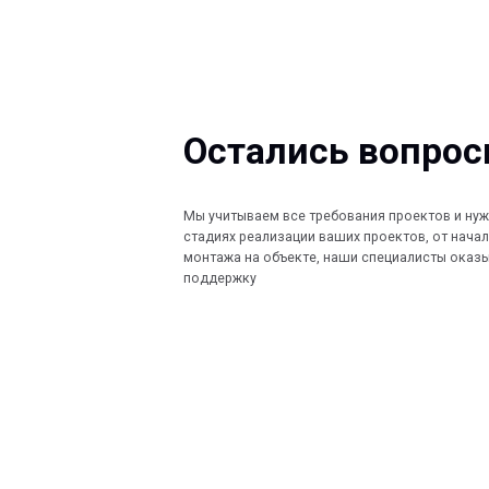
Остались вопросы?
Мы учитываем все требования проектов и нужды Заказ
стадиях реализации ваших проектов, от начала проект
монтажа на объекте, наши специалисты оказывают по
поддержку
КОМПАНИЯ
КАТАЛОГ
Главная
Кабеленесущ
© 2013-2026 PeotekFiberTeam
Технологии
О нас
Монтажные с
Дилеры
Скачать каталог
Проекты