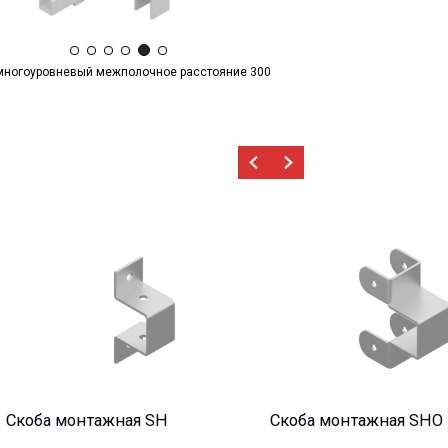
многоуровневый межполочное расстояние 300
тажная SH
Скоба монтажная SHO
Анкер