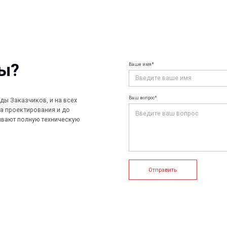
Ваше имя*
Ваш e-mail*
Ваш вопрос*
чиков, и на всех
ирования и до
лную техническую
Отправить
+7 (812) 907
info@peotek.
Россия, г. С
ие системы
Конструкции FRP
Кабельные крепления
1, помещени
Связаться с
истемы
Композитные настилы
FRP крепеж