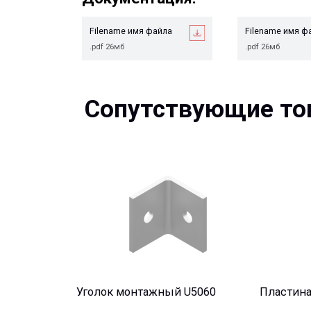
.pdf 26мб
.pdf 26мб
Сопутствующие това
Уголок монтажный U5060
Пластина опор