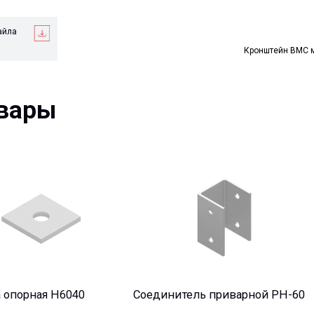
Кронштейн ВМС 
ры
ная H6040
Соединитель приварной PH-60
Скоба мон