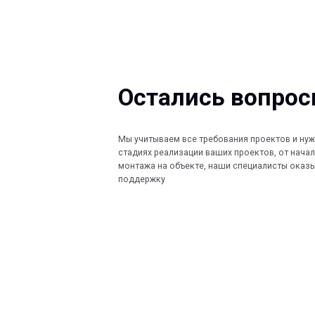
Остались вопросы?
Мы учитываем все требования проектов и нужды Заказ
стадиях реализации ваших проектов, от начала проект
монтажа на объекте, наши специалисты оказывают по
поддержку
КОМПАНИЯ
КАТАЛОГ
Главная
Кабеленесущ
© 2013-2026 PeotekFiberTeam
Технологии
О нас
Монтажные с
Дилеры
Скачать каталог
Проекты