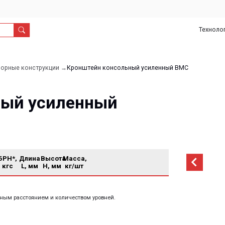
Технологии
О
Дил
нас
онструкции →
Кронштейн консольный усиленный ВМС
 усиленный
Длина
Высота
Масса,
L, мм
H, мм
кг/шт
тоянием и количеством уровней.