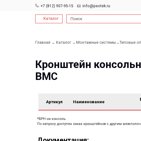
+7 (812) 907-95-15
info@peotek.ru
Каталог
Поиск
Главная →
Каталог →
Монтажные системы→
Типовые опорные к
Кронштейн консольный
ВМС
БРН*,
Артикул
Наименование
кгс
*БРН на консоль.
По запросу доступен заказ кронштейнов с другим межполочным расс
Документация:
Filename имя файла
Filename имя файла