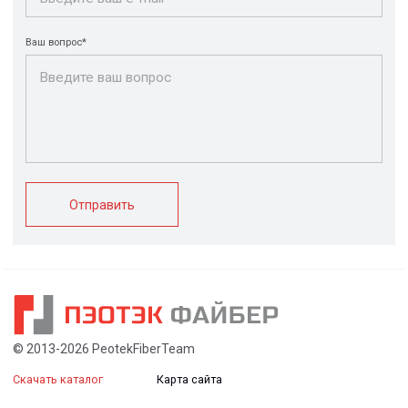
FRP крепеж
Монтажные
Композитные
системы
настилы
Ограждения
Профилированные
Клеммные коробки
листы и панели
и корпуса
Водоотводные
Пултрузионные
системы
профили
+7 (812) 907-95-15
info@peotek.ru
Россия, г. Санкт-Петербург, Малая Бухарестская ул, д.
12, стр. 1, помещение 265Н
Связаться с нами